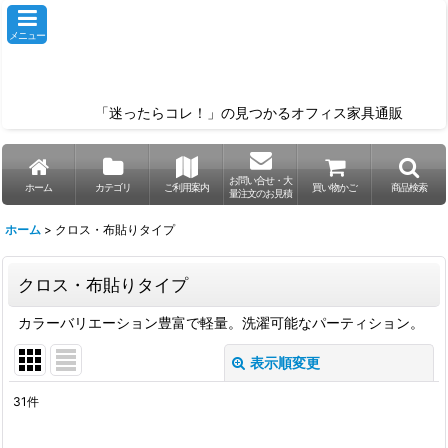
メニュー
「迷ったらコレ！」の見つかるオフィス家具通販
お問い合せ・大
ホーム
カテゴリ
ご利用案内
買い物かご
商品検索
量注文のお見積
ホーム
>
クロス・布貼りタイプ
クロス・布貼りタイプ
カラーバリエーション豊富で軽量。洗濯可能なパーティション。
表示順変更
閉じる
31
件
表示数
: