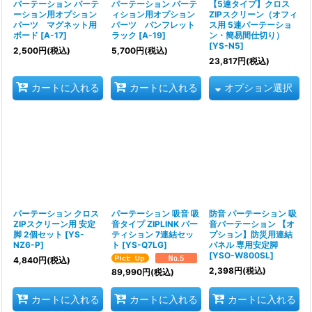
パーテーション パーテ
パーテーション パーテ
【5連タイプ】クロス
ーション用オプション
ィション用オプション
ZIPスクリーン（オフィ
パーツ マグネット用
パーツ パンフレット
ス用 5連パーテーショ
ボード
[
A-17
]
ラック
[
A-19
]
ン・簡易間仕切り）
[
YS-N5
]
2,500
円
(税込)
5,700
円
(税込)
23,817
円
(税込)
オプション選択
カートに入れる
カートに入れる
パーテーション クロス
パーテーション 吸音 吸
防音 パーテーション 吸
ZIPスクリーン用 安定
音タイプ ZIPLINK パー
音パーテーション 【オ
脚 2個セット
[
YS-
ティション 7連結セッ
プション】防災用連結
NZ6-P
]
ト
[
YS-Q7LG
]
パネル 専用安定脚
[
YSO-W800SL
]
4,840
円
(税込)
2,398
円
(税込)
89,990
円
(税込)
カートに入れる
カートに入れる
カートに入れる