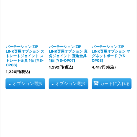
パーテーション ZIP
パーテーション ZIP
パーテーション ZIP
LINK専用オプション ス
LINK専用オプション 直
LINK専用オプション マ
トレートジョイント ス
角ジョイント 直角金具
グネットボード
[
YS-
トレート金具 1個
[
YS-
1個
[
YS-OP07
]
OP03
]
OP06
]
1,292
円
(税込)
4,417
円
(税込)
1,226
円
(税込)
オプション選択
オプション選択
カートに入れる