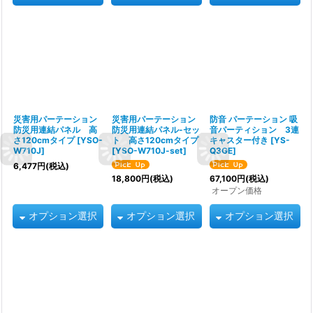
災害用パーテーション
災害用パーテーション
防音 パーテーション 吸
防災用連結パネル 高
防災用連結パネル-セッ
音パーティション 3連
さ120cmタイプ
[
YSO-
ト 高さ120cmタイプ
キャスター付き
[
YS-
W710J
]
[
YSO-W710J-set
]
Q3GE
]
6,477
円
(税込)
18,800
円
(税込)
67,100
円
(税込)
オープン価格
オプション選択
オプション選択
オプション選択