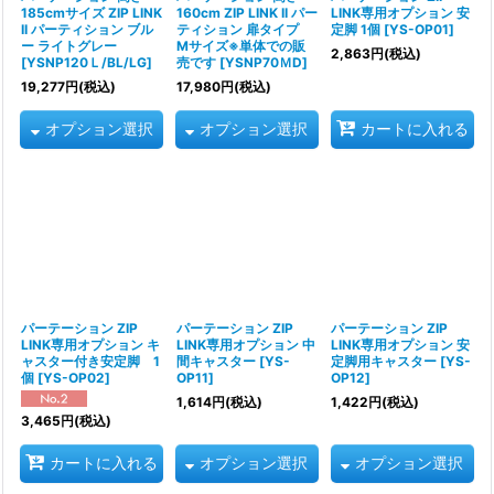
185cmサイズ ZIP LINK
160cm ZIP LINK II パー
LINK専用オプション 安
II パーティション ブル
ティション 扉タイプ
定脚 1個
[
YS-OP01
]
ー ライトグレー
Mサイズ※単体での販
2,863
円
(税込)
[
YSNP120Ｌ/BL/LG
]
売です
[
YSNP70ＭD
]
19,277
円
(税込)
17,980
円
(税込)
オプション選択
オプション選択
カートに入れる
パーテーション ZIP
パーテーション ZIP
パーテーション ZIP
LINK専用オプション キ
LINK専用オプション 中
LINK専用オプション 安
ャスター付き安定脚 1
間キャスター
[
YS-
定脚用キャスター
[
YS-
個
[
YS-OP02
]
OP11
]
OP12
]
1,614
円
(税込)
1,422
円
(税込)
3,465
円
(税込)
オプション選択
オプション選択
カートに入れる