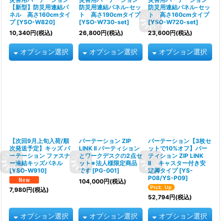
【新型】防災用連結パ
防災用連結パネル-セッ
防災用連結パネル-セッ
ネル 高さ160cmタイ
ト 高さ190cmタイプ
ト 高さ160cmタイプ
プ
[
YSO-W820
]
[
YSO-W730-set
]
[
YSO-W720-set
]
10,340
円
(税込)
26,800
円
(税込)
23,600
円
(税込)
オプション選択
オプション選択
オプション選択
【次回9月上旬入荷/順
パーテーション ZIP
パーテーション【3枚セ
次発送予定】キッズ パ
LINK II パーティション
ットで10%オフ】パー
ーテーション ファスナ
とワークデスクの2点セ
ティション ZIP LINK
ー連結キッズパネル
ット※法人様限定商品
II キャスター付き安
[
YSO-W910
]
です
[
PG-001
]
定脚タイプ
[
YS-
P08/YS-P09
]
104,000
円
(税込)
7,980
円
(税込)
52,794
円
(税込)
オプション選択
オプション選択
オプション選択