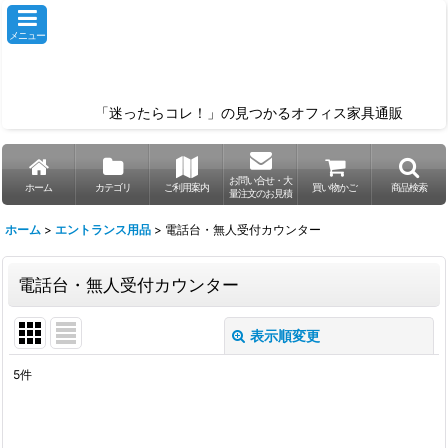
メニュー
「迷ったらコレ！」の見つかるオフィス家具通販
お問い合せ・大
ホーム
カテゴリ
ご利用案内
買い物かご
商品検索
量注文のお見積
ホーム
>
エントランス用品
>
電話台・無人受付カウンター
電話台・無人受付カウンター
表示順変更
閉じる
5
件
表示数
: