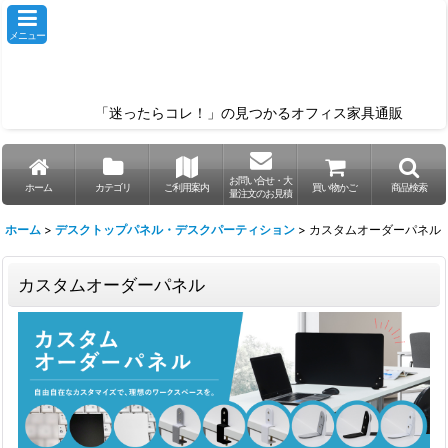
メニュー
「迷ったらコレ！」の見つかるオフィス家具通販
お問い合せ・大
ホーム
カテゴリ
ご利用案内
買い物かご
商品検索
量注文のお見積
ホーム
>
デスクトップパネル・デスクパーティション
>
カスタムオーダーパネル
カスタムオーダーパネル