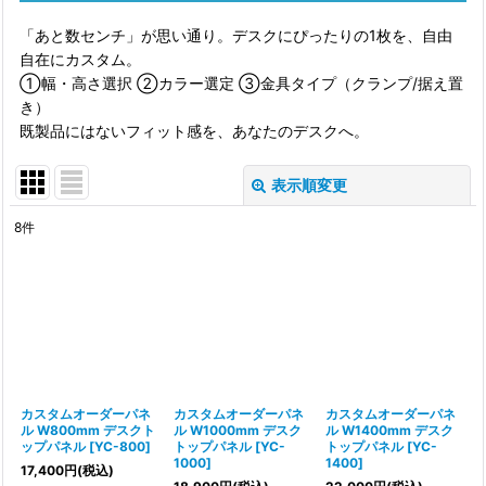
「あと数センチ」が思い通り。デスクにぴったりの1枚を、自由
自在にカスタム。
①幅・高さ選択 ②カラー選定 ③金具タイプ（クランプ/据え置
き）
既製品にはないフィット感を、あなたのデスクへ。
表示順変更
閉じる
8
件
表示数
:
並び順
:
絞り込む
カスタムオーダーパネ
カスタムオーダーパネ
カスタムオーダーパネ
ル W800mm デスクト
ル W1000mm デスク
ル W1400mm デスク
ップパネル
[
YC-800
]
トップパネル
[
YC-
トップパネル
[
YC-
1000
]
1400
]
17,400
円
(税込)