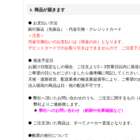
商品が届きます
5.
● お支払い方法
銀行振込（先振込）・代金引換・クレジットカード
＜注意＞
代金引換払いのお支払いは［現金のみ］となります。
デビットカードでのお取り引きはできませんので、ご注意下
● 発送予定日
お届け日指定なしの場合、ご注文より2～3営業日以内に発送
ご希望の日にちがございましたら備考欄に明記してください
天候・道路状況、配送業者の輸送量超過等により、ご希望の
法人様宛の商品は日・祝の配送不可です。
● 弊社へ頂いたお問い合わせのうち、ご注文に関するもの（
弊社よりご連絡致します。
★
弊社へのお問い合わせ （納期や在庫確認など）
● ご注文頂いた商品は、すべてメーカー直送となります。
●帳票の発行について