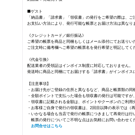
■ゲスト
「納品書」「請求書」「領収書」の発行をご希望の際は、ご
お支払い方法により、発行可能な帳票とお届け方法は異なり
《クレジットカード／銀行振込》
ご希望の帳票を商品と同梱もしくはメール添付にてお送りい
ご注文時に備考欄へご希望の帳票名を発行希望と明記してく
《代金引換》
配送業者の受領証はインボイス制度に対応しておりません。
発送時に商品と同梱にてお届けする「請求書」がインボイス
【注意事項】
・お届け先がご登録の住所と異なるなど、商品と帳票類の同
・全額ポイントで支払った場合も領収書の発行は可能ですが
・領収書に記載される金額は、ポイントやクーポンのご利用
・お客様ご自身で発行の領収書は、2回目以降の表示では（
・いかなる場合も当店で発行の帳票につきまして再発行は行
帳票の発行についてご不明な点はお気軽にお問い合わせく
お問合せはこちら