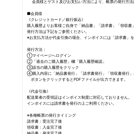
会員様とゲスト及びお支払い方法により、帳票の発行方法
■会員様
《クレジットカード／銀行振込》
購入履歴よりお客様ご自身で「納品書」「請求書」「領収書
発行方法は下記をご参照ください。
※お支払方法が代金引換の場合、インボイスには「請求書」
発行方法：
①マイページへログイン
②「過去のご購入履歴」欄「購入履歴確認」
③該当の購入履歴をクリック
④購入内容に「納品書発行」「請求書発行」「領収書発行」
ボタンをクリックするとPDFファイルが出力できます。
《代金引換》
配送業者の受領証はインボイス制度に対応しておりません。
インボイスには請求書を発行の上ご利用ください。
※各種帳票の発行タイミング
請求書：受注完了後
領収書：入金完了後
納品書：発送完了後