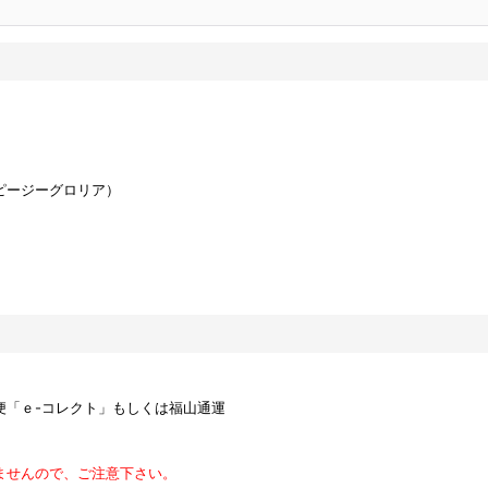
ピージーグロリア）
便「ｅ-コレクト」もしくは福山通運
ませんので、ご注意下さい。