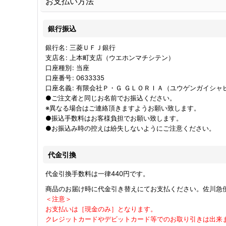
お支払い方法
銀行振込
銀行名
:
三菱ＵＦＪ銀行
支店名
:
上本町支店（ウエホンマチシテン）
口座種別
:
当座
口座番号
:
0633335
口座名義
:
有限会社Ｐ・Ｇ ＧＬＯＲＩＡ（ユウゲンガイシャ
●ご注文者と同じお名前でお振込ください。
※異なる場合はご連絡頂きますようお願い致します。
●振込手数料はお客様負担でお願い致します。
●お振込み時の控えは紛失しないようにご注意ください。
代金引換
代金引換手数料は一律440円です。
商品のお届け時に代金引き替えにてお支払ください。佐川急
＜注意＞
お支払いは［現金のみ］となります。
クレジットカードやデビットカード等でのお取り引きは出来