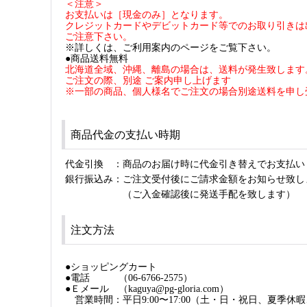
＜注意＞
お支払いは［現金のみ］となります。
クレジットカードやデビットカード等でのお取り引きは
ご注意下さい。
※詳しくは、ご利用案内のページをご覧下さい。
●商品送料無料
北海道全域、沖縄、離島の場合は、送料が発生致します
ご注文の際、別途 ご案内申し上げます
※一部の商品、個人様名でご注文の場合別途送料を申し
商品代金の支払い時期
代金引換 ：商品のお届け時に代金引き替えでお支払い
銀行振込み：ご注文受付後にご請求金額をお知らせ致し
（ご入金確認後に発送手配を致します
注文方法
●ショッピングカート
●電話 （06-6766-2575）
●Ｅメール （kaguya@pg-gloria.com）
営業時間：平日9:00〜17:00（土・日・祝日、夏季休