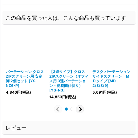
この商品を買った人は、こんな商品も買っています
パーテーション クロス
【3連タイプ】クロス
デスク パーテーション
ZIPスクリーン用 安定
ZIPスクリーン（オフィ
サイドスクリーン Ｍ
脚 2個セット
[
YS-
ス用 3連パーテーショ
Ｄタイプ
[
MD-
NZ6-P
]
ン・簡易間仕切り）
2/3/8/9
]
[
YS-N3
]
4,840
円
(税込)
5,691
円
(税込)
1
14,853
円
(税込)
レビュー