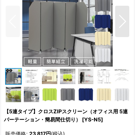
【5連タイプ】クロスZIPスクリーン（オフィス用 5連
パーテーション・簡易間仕切り）
[
YS-N5
]
販売価格
:
23,817
円
(税込)