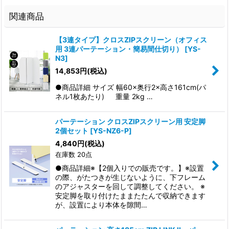
関連商品
【3連タイプ】クロスZIPスクリーン（オフィス
用 3連パーテーション・簡易間仕切り）
[
YS-
N3
]
14,853
円
(税込)
●商品詳細 サイズ 幅60×奥行2×高さ161cm(パ
ネル1枚あたり) 重量 2kg …
パーテーション クロスZIPスクリーン用 安定脚
2個セット
[
YS-NZ6-P
]
4,840
円
(税込)
在庫数 20点
●商品詳細※【2個入りでの販売です。】※設置
の際、がたつきが生じないように、下フレーム
のアジャスターを回して調整してください。 ※
安定脚を取り付けたままたたんで収納できます
が、設置により本体を隙間…