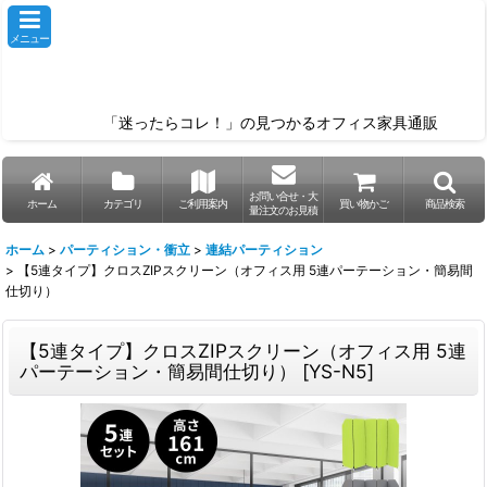
メニュー
「迷ったらコレ！」の見つかるオフィス家具通販
お問い合せ・大
ホーム
カテゴリ
ご利用案内
買い物かご
商品検索
量注文のお見積
ホーム
>
パーティション・衝立
>
連結パーティション
>
【5連タイプ】クロスZIPスクリーン（オフィス用 5連パーテーション・簡易間
仕切り）
【5連タイプ】クロスZIPスクリーン（オフィス用 5連
パーテーション・簡易間仕切り）
[
YS-N5
]