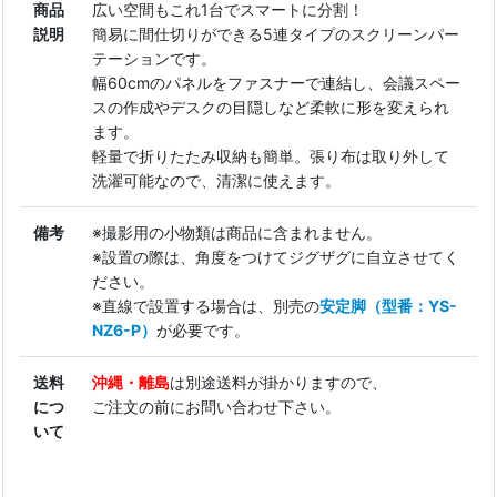
商品
広い空間もこれ1台でスマートに分割！
説明
簡易に間仕切りができる5連タイプのスクリーンパー
テーションです。
幅60cmのパネルをファスナーで連結し、会議スペー
スの作成やデスクの目隠しなど柔軟に形を変えられ
ます。
軽量で折りたたみ収納も簡単。張り布は取り外して
洗濯可能なので、清潔に使えます。
備考
※撮影用の小物類は商品に含まれません。
※設置の際は、角度をつけてジグザグに自立させてく
ださい。
※直線で設置する場合は、別売の
安定脚（型番：YS-
NZ6-P）
が必要です。
送料
沖縄・離島
は別途送料が掛かりますので、
につ
ご注文の前にお問い合わせ下さい。
いて