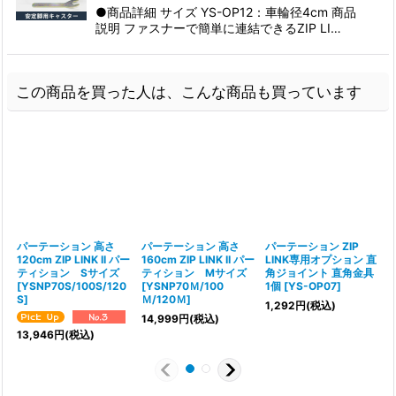
●商品詳細 サイズ YS-OP12：車輪径4cm 商品
説明 ファスナーで簡単に連結できるZIP LI…
この商品を買った人は、こんな商品も買っています
パーテーション 高さ
パーテーション 高さ
パーテーション ZIP
120cm ZIP LINK II パー
160cm ZIP LINK II パー
LINK専用オプション 直
ティション Sサイズ
ティション Mサイズ
角ジョイント 直角金具
[
YSNP70S/100S/120
[
YSNP70Ｍ/100
1個
[
YS-OP07
]
S
]
Ｍ/120Ｍ
]
1,292
円
(税込)
14,999
円
(税込)
13,946
円
(税込)