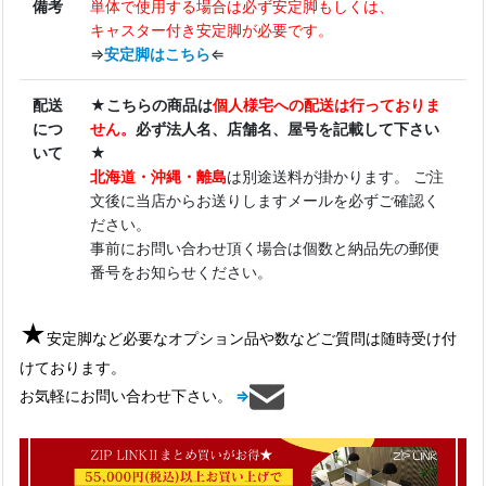
備考
単体で使用する場合は必ず安定脚もしくは、
キャスター付き安定脚が必要です。
⇒
安定脚はこちら
⇐
配送
★こちらの商品は
個人様宅への配送は行っておりま
につ
せん。
必ず法人名、店舗名、屋号を記載して下さい
いて
★
北海道・沖縄・離島
は別途送料が掛かります。 ご注
文後に当店からお送りしますメールを必ずご確認く
ださい。
事前にお問い合わせ頂く場合は個数と納品先の郵便
番号をお知らせください。
★
安定脚など必要なオプション品や数などご質問は随時受け付
けております。
お気軽にお問い合わせ下さい。
⇒