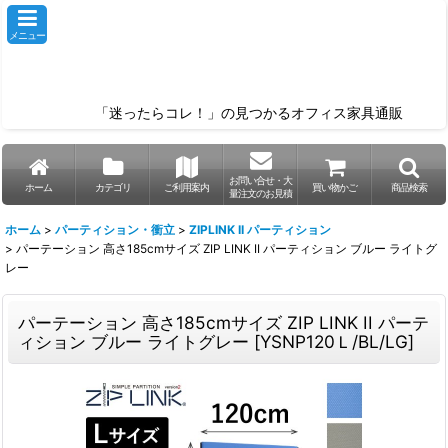
メニュー
「迷ったらコレ！」の見つかるオフィス家具通販
お問い合せ・大
ホーム
カテゴリ
ご利用案内
買い物かご
商品検索
量注文のお見積
ホーム
>
パーティション・衝立
>
ZIPLINK II パーティション
>
パーテーション 高さ185cmサイズ ZIP LINK II パーティション ブルー ライトグ
レー
パーテーション 高さ185cmサイズ ZIP LINK II パーテ
ィション ブルー ライトグレー
[
YSNP120Ｌ/BL/LG
]