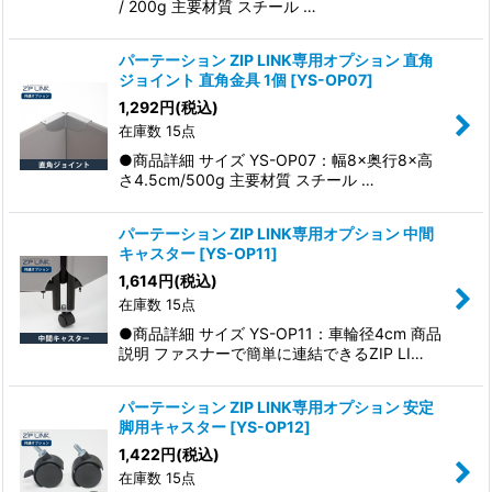
/ 200g 主要材質 スチール …
パーテーション ZIP LINK専用オプション 直角
ジョイント 直角金具 1個
[
YS-OP07
]
1,292
円
(税込)
在庫数 15点
●商品詳細 サイズ YS-OP07：幅8×奥行8×高
さ4.5cm/500g 主要材質 スチール …
パーテーション ZIP LINK専用オプション 中間
キャスター
[
YS-OP11
]
1,614
円
(税込)
在庫数 15点
●商品詳細 サイズ YS-OP11：車輪径4cm 商品
説明 ファスナーで簡単に連結できるZIP LI…
パーテーション ZIP LINK専用オプション 安定
脚用キャスター
[
YS-OP12
]
1,422
円
(税込)
在庫数 15点