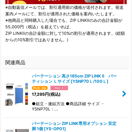
※自動返信メールでは、割引適用前の価格が送付されます。発送
案内メールにて、割引が適用された価格を案内いたします。
※他商品と同時購入した場合でも、ZIP LINKIIのみの合計金額が
55,000円（税込）を超えていれば、
ZIP LINKIIの合計金額に対して10%の割引が適用されます。(総額
からの10%割引ではありません。)
関連商品
パーテーション 高さ185cm ZIP LINK II パー
ティション Ｌサイズ
[
YSNP70Ｌ/100Ｌ
]
17,295
円
(税込)
●組立・連結方法 ●商品詳細 サイズ ・
YSNP70L：…
パーテーション ZIP LINK専用オプション 安定
脚 1個
[
YS-OP01
]