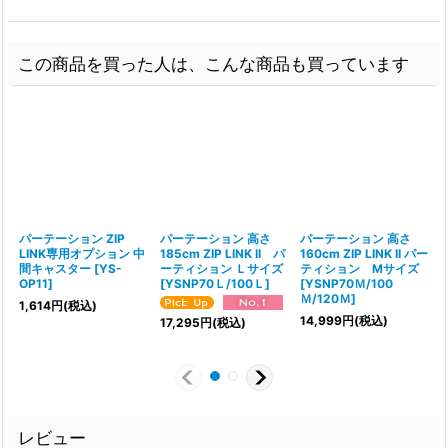
この商品を買った人は、こんな商品も買っています
パーテーション ZIP
パーテーション 高さ
パーテーション 高さ
LINK専用オプション 中
185cm ZIP LINK II パ
160cm ZIP LINK II パー
間キャスター
[
YS-
ーティション Ｌサイズ
ティション Mサイズ
OP11
]
[
YSNP70Ｌ/100Ｌ
]
[
YSNP70Ｍ/100
Ｍ/120Ｍ
]
1,614
円
(税込)
14,999
円
(税込)
1
17,295
円
(税込)
レビュー