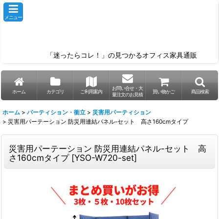
メニュー
「迷ったらコレ！」の見つかるオフィス家具通販
お問い合せ・大
ホーム
カテゴリ
ご利用案内
買い物かご
商品検索
量注文のお見積
ホーム
>
パーティション・衝立
>
災害用パーティション
>
災害用パーテーション 防災用連結パネル-セット 高さ160cmタイプ
災害用パーテーション 防災用連結パネル-セット 高
さ160cmタイプ
[
YSO-W720-set
]