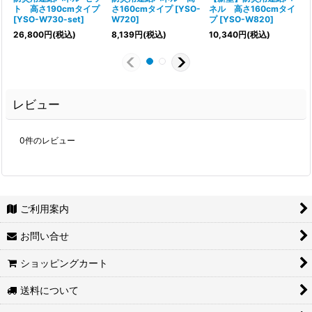
ト 高さ190cmタイプ
さ160cmタイプ
[
YSO-
ネル 高さ160cmタイ
[
YSO-W730-set
]
W720
]
プ
[
YSO-W820
]
26,800
円
(税込)
8,139
円
(税込)
10,340
円
(税込)
6
レビュー
0
件のレビュー
ご利用案内
お問い合せ
ショッピングカート
送料について