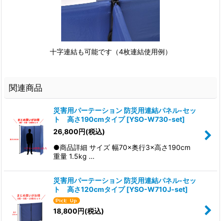
十字連結も可能です（4枚連結使用例）
関連商品
災害用パーテーション 防災用連結パネル-セッ
ト 高さ190cmタイプ
[
YSO-W730-set
]
26,800
円
(税込)
●商品詳細 サイズ 幅70×奥行3×高さ190cm
重量 1.5kg …
災害用パーテーション 防災用連結パネル-セッ
ト 高さ120cmタイプ
[
YSO-W710J-set
]
18,800
円
(税込)