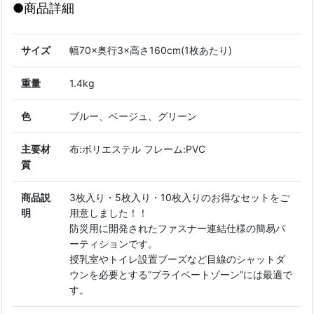
●商品詳細
サイズ
幅70×奥行3×高さ160cm(1枚あたり)
重量
1.4kg
色
ブルー、ベージュ、グリーン
主要材
布:ポリエステル フレーム:PVC
質
商品説
3枚入り・5枚入り・10枚入りのお得なセットをご
明
用意しました！！
防災用に開発されたファスナー連結仕様の簡易パ
ーティションです。
授乳室やトイレ設置ブーズなど目線のシャットダ
ウンを必要とする”プライベートゾーン”には最適で
す。