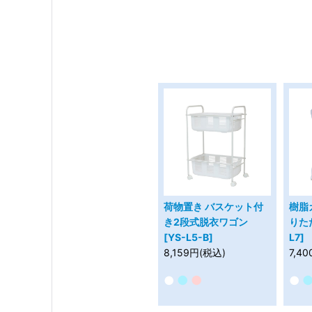
荷物置き バスケット付
樹脂
き2段式脱衣ワゴン
りた
[YS-L5-B]
L7]
8,159円(税込)
7,4
●
●
●
●