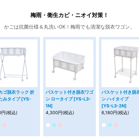
梅雨・衛生カビ・ニオイ対策！
かごは抗菌仕様＆丸洗いOK！梅雨でも清潔な脱衣ワゴン。
カゴ脱衣ラック 折
バスケット付き脱衣ワゴ
バスケット付き脱
たみタイプ [YS-
ン ロータイプ [YS-L3-
ン ハイタイプ
1N]
[YS-L3-2N]
00円(税込)
4,300円(税込)
6,180円(税込)
●
●
●
●
●
●
●
●