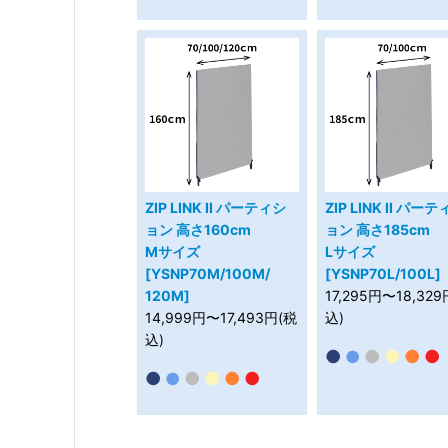
ZIP LINK II パーティシ
ZIP LINK II パー
ョン 高さ160cm
ョン 高さ185cm
Mサイズ
Lサイズ
[YSNP70M/100M/
[YSNP70L/100L]
120M]
17,295円〜18,32
14,999円〜17,493円(税
込)
込)
●
●
●
●
●
●
●
●
●
●
●
●