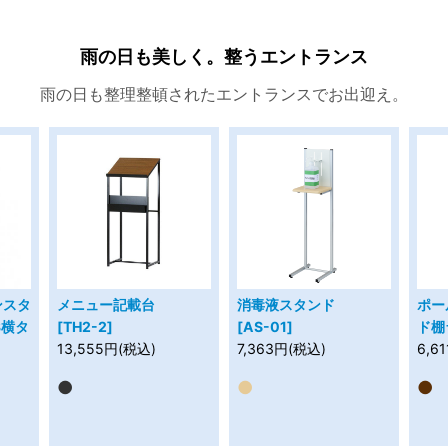
雨の日も美しく。整うエントランス
雨の日も整理整頓されたエントランスでお出迎え。
ンスタ
メニュー記載台
消毒液スタンド
ポー
3横タ
[TH2-2]
[AS-01]
ド棚ラ
13,555円(税込)
7,363円(税込)
6,6
●
●
●