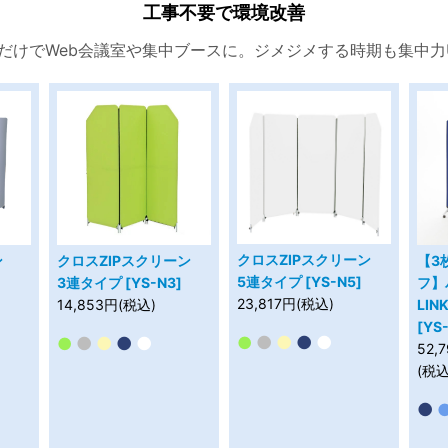
工事不要で環境改善
だけでWeb会議室や集中ブースに。ジメジメする時期も集中力
クロスZIPスクリーン
ン
クロスZIPスクリーン
【3
5連タイプ [YS-N5]
3連タイプ [YS-N3]
フ】
23,817円(税込)
14,853円(税込)
LIN
[YS
●
●
●
●
●
●
●
●
●
●
52,
(税込
●