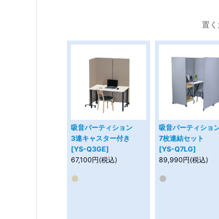
置く
吸音パーティション
吸音パーティショ
3連キャスター付き
7枚連結セット
[YS-Q3GE]
[YS-Q7LG]
67,100円(税込)
89,990円(税込)
●
●