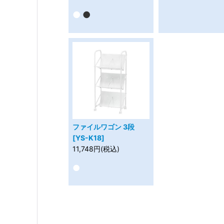
●
●
ファイルワゴン 3段
[YS-K18]
11,748円(税込)
●