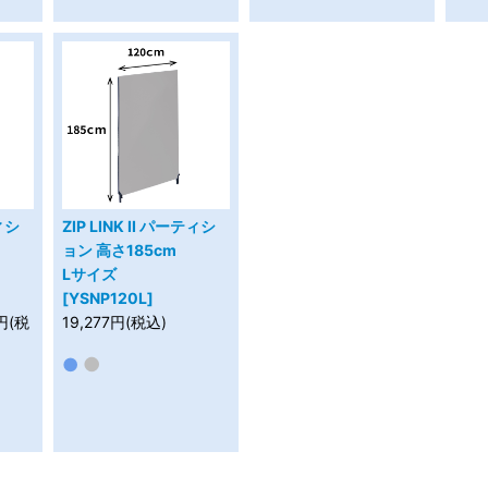
ティシ
ZIP LINK II パーティシ
ョン 高さ185cm
Lサイズ
[YSNP120L]
9円(税
19,277円(税込)
●
●