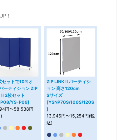
UP！
枚セットで10%オ
ZIP LINK II パーティシ
パーティション ZIP
ョン 高さ120cm
K II 3枚セット
Sサイズ
-P08/YS-P09]
[YSNP70S/100S/120S
794円〜58,538円
]
)
13,946円〜15,254円(税
込)
●
●
●
●
●
●
●
●
●
●
●
●