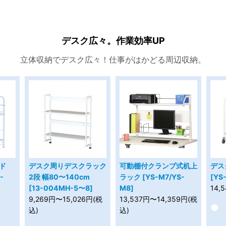
デスク広々。作業効率UP
立体収納でデスク広々！仕事がはかどる周辺収納。
ド
デスク周りデスクラック
可動棚付クランプ式机上
デス
-
2段 幅80〜140cm
ラック [YS-M7/YS-
[YS
[13-004MH-5〜8]
M8]
14,
9,269円〜15,026円(税
13,537円〜14,359円(税
●
込)
込)