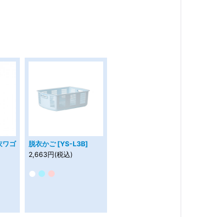
衣ワゴ
脱衣かご [YS-L3B]
2,663円(税込)
●
●
●