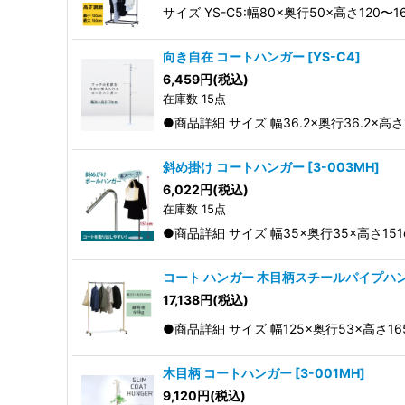
サイズ YS-C5:幅80×奥行50×高さ120〜1
向き自在 コートハンガー
[
YS-C4
]
6,459
円
(税込)
在庫数 15点
●商品詳細 サイズ 幅36.2×奥行36.2×高さ
斜め掛け コートハンガー
[
3-003MH
]
6,022
円
(税込)
在庫数 15点
●商品詳細 サイズ 幅35×奥行35×高さ15
コート ハンガー 木目柄スチールパイプハン
17,138
円
(税込)
●商品詳細 サイズ 幅125×奥行53×高さ16
木目柄 コートハンガー
[
3-001MH
]
9,120
円
(税込)