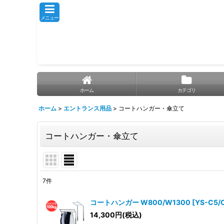
メニュー
ホーム
カテゴリ
ホーム
>
エントランス用品
>
コートハンガー・傘立て
コートハンガー・傘立て
7
件
表示数
:
コートハンガー W800/W1300
[
YS-C5/
14,300
円
(税込)
並び順
: