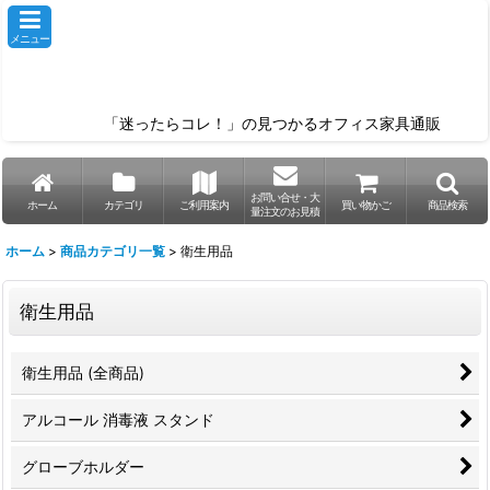
メニュー
「迷ったらコレ！」の見つかるオフィス家具通販
お問い合せ・大
ホーム
カテゴリ
ご利用案内
買い物かご
商品検索
量注文のお見積
ホーム
>
商品カテゴリ一覧
>
衛生用品
衛生用品
衛生用品 (全商品)
アルコール 消毒液 スタンド
グローブホルダー