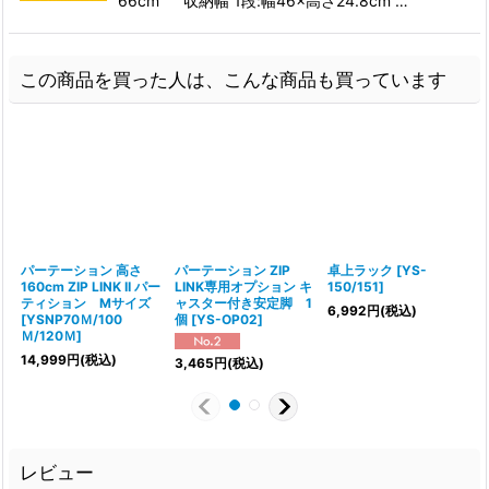
66cm 収納幅 1段:幅46×高さ24.8cm …
この商品を買った人は、こんな商品も買っています
パーテーション 高さ
パーテーション ZIP
卓上ラック
[
YS-
160cm ZIP LINK II パー
LINK専用オプション キ
150/151
]
[
ティション Mサイズ
ャスター付き安定脚 1
6,992
円
(税込)
9
[
YSNP70Ｍ/100
個
[
YS-OP02
]
Ｍ/120Ｍ
]
14,999
円
(税込)
3,465
円
(税込)
レビュー