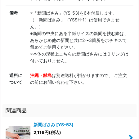
備考
※「新聞ばさみ」(YS-53)を6本付属します。
（「新聞ばさみ」（YSSH-1）は使用できませ
ん。）
※新聞の中央にある半紙サイズの新聞を挟む際は、
あらかじめ他の新聞と共に2〜3箇所をホチキスで
留めてご使用ください。
※本体の形状上こちらの新聞ばさみにはＯリングは
付いておりません。
送料に
沖縄・離島
は別途送料が掛かりますので、 ご注文
ついて
の前にお問い合わせ下さい。
関連商品
新聞ばさみ
[
YS-53
]
2,116
円
(税込)