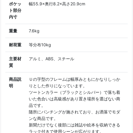
ポケッ
幅55.9×奥行8.2×高さ20.9cm
ト部分
内寸
重量
7.6kg
耐荷重
等分布10kg
主要材
アルミ、ABS、スチール
質
商品説
Ｕの字型のフレームは幅厚みともにかなりしっか
明
りとした作りになっています。
ツートンカラー（ブラックとシルバー）で落ち着
いた色合いは高級感があり置き場所を選ばない商
品です。
随所にパンチングが施されており、お洒落でモダ
ンな商品です。
新聞だけでなく後部には雑誌や絵本を収納できる
ラック付きで使用シーンが広がります。