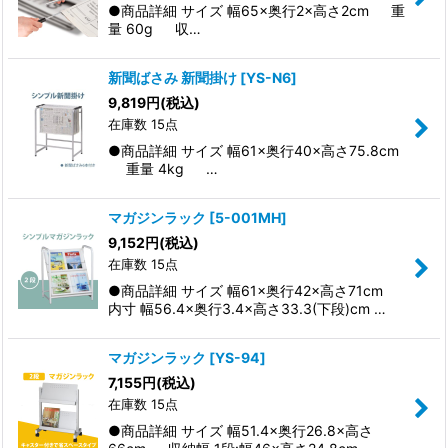
●商品詳細 サイズ 幅65×奥行2×高さ2cm 重
量 60g 収…
新聞ばさみ 新聞掛け
[
YS-N6
]
9,819
円
(税込)
在庫数 15点
●商品詳細 サイズ 幅61×奥行40×高さ75.8cm
重量 4kg …
マガジンラック
[
5-001MH
]
9,152
円
(税込)
在庫数 15点
●商品詳細 サイズ 幅61×奥行42×高さ71cm
内寸 幅56.4×奥行3.4×高さ33.3(下段)cm …
マガジンラック
[
YS-94
]
7,155
円
(税込)
在庫数 15点
●商品詳細 サイズ 幅51.4×奥行26.8×高さ