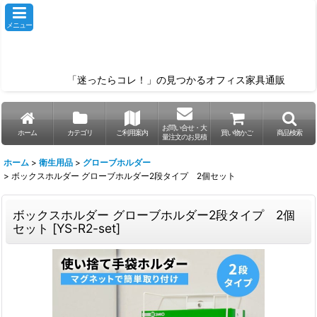
メニュー
「迷ったらコレ！」の見つかるオフィス家具通販
お問い合せ・大
ホーム
カテゴリ
ご利用案内
買い物かご
商品検索
量注文のお見積
ホーム
>
衛生用品
>
グローブホルダー
>
ボックスホルダー グローブホルダー2段タイプ 2個セット
ボックスホルダー グローブホルダー2段タイプ 2個
セット
[
YS-R2-set
]