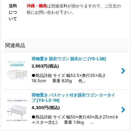
送料
沖縄・離島
は別途送料が掛かりますので、ご注文の
につ
前にお問い合わせ下さい。
いて
関連商品
荷物置き 脱衣ワゴン 脱衣かご
[
YS-L3B
]
2,663
円
(税込)
●商品詳細 サイズ 幅52.5×奥行35×高さ
18.5cm 重量 820g 色…
荷物置き バスケット付き脱衣ワゴン ロータイ
プ
[
YS-L3-1N
]
4,300
円
(税込)
●商品詳細 サイズ 幅50×奥行40×高さ27cm(キ
ャスター含む) 重量 1.8kg …