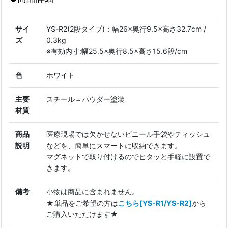
サイ
YS-R2(2段タイプ)：幅26×奥行9.5×高さ32.7cm /
ズ
0.3kg
※有効内寸:幅25.5×奥行8.5×高さ15.6段/cm
色
ホワイト
主要
スチール＝パウダー塗装
材質
商品
医療現場では欠かせないビニール手袋やティッシュ
説明
などを、簡単にスマートに収納できます。
マグネットで取り付けるのでピタッと手軽に設置で
きます。
備考
小物は商品に含まれません。
★単品をご希望の方は
こちら[YS-R1/YS-R2]
から
ご購入いただけます★