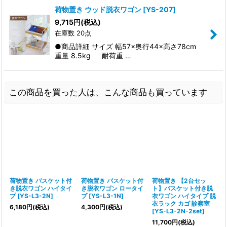
荷物置き ウッド脱衣ワゴン
[
YS-207
]
9,715
円
(税込)
在庫数 20点
●商品詳細 サイズ 幅57×奥行44×高さ78cm
重量 8.5kg 耐荷重 …
この商品を買った人は、こんな商品も買っています
荷物置き バスケット付
荷物置き バスケット付
荷物置き 【2台セッ
き脱衣ワゴン ハイタイ
き脱衣ワゴン ロータイ
ト】バスケット付き脱
プ
[
YS-L3-2N
]
プ
[
YS-L3-1N
]
衣ワゴン ハイタイプ 脱
衣ラック カゴ 診察室
R
6,180
円
(税込)
4,300
円
(税込)
[
YS-L3-2N-2set
]
2
11,700
円
(税込)