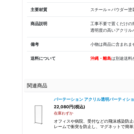
主要材質
スチール＝パウダー塗
商品説明
工事不要で置くだけの
透明度の高いアクリル
備考
小物は商品に含まれま
送料について
沖縄・離島
は別途送料
関連商品
パーテーション アクリル透明パーティシ
22,080
円
(税込)
在庫わずか
オフィスや病院、受付などの飛沫感染防止
レームで衝突を防止し、マグネットで簡単