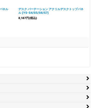
 パネル
デスク パーテーション アクリルデスクトップパネ
デスク パーテ
ル
[
YS-S4/S5/S6/S7
]
き型半透明
[
Y
8,187
円
(税込)
7,316
円
(税込)