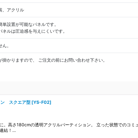
装、アクリル
簡単設置が可能なパネルです。
パネルは圧迫感を与えにくいです。
せん。
が掛かりますので、 ご注文の前にお問い合わせ下さい。
ョン スクエア型
[
YS-F02
]
に。高さ180cmの透明アクリルパーティション。 立った状態でのコ
連結！…