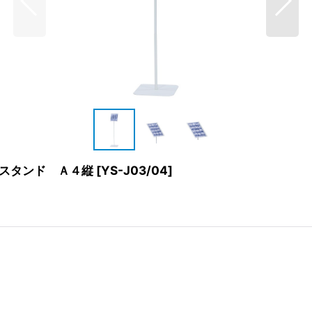
ンスタンド Ａ４縦
[
YS-J03/04
]