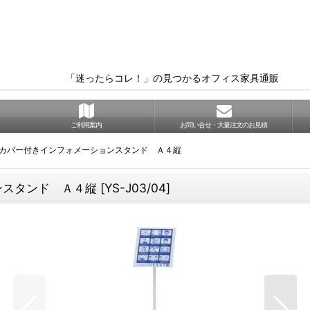
「迷ったらコレ！」の見つかるオフィス家具通販
ご利用案内
お問い合せ・大量注文のお見積
ルカバー付きインフォメーションスタンド Ａ４縦
ンスタンド Ａ４縦
[
YS-J03/04
]