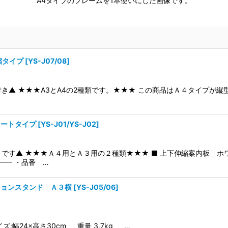
A4タイプのフレームを1本使いにした画像です。
縮タイプ
[
YS-J07/08
]
き▲ ★★★A3とA4の2種類です。★★★ この商品はＡ４タイプが縦
シートタイプ
[
YS-J01/YS-J02
]
きです▲ ★★★Ａ４用とＡ３用の２種類★★★ ■ 上下伸縮案内板 ホ
━━ ・品番 …
ションスタンド Ａ３横
[
YS-J05/06
]
イズ:幅24×高さ30cm 重量 3.7kg …