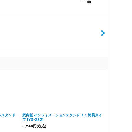
━━━━━━━━━━━━━━━━━━━━━ ・品
ンスタンド
案内板 インフォメーションスタンド Ａ５簡易タイ
案内板 昇降
プ
[
YS-232
]
S60/S63
]
5,246
円
(税込)
6,051
円
(税込