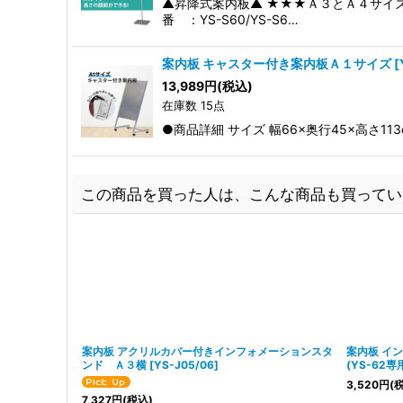
▲昇降式案内板▲ ★★★Ａ３とＡ４サイズ
番 ：YS-S60/YS-S6…
案内板 キャスター付き案内板Ａ１サイズ
[
13,989
円
(税込)
在庫数 15点
●商品詳細 サイズ 幅66×奥行45×高さ11
この商品を買った人は、こんな商品も買ってい
案内板 アクリルカバー付きインフォメーションスタ
案内板 イ
ンド Ａ３横
[
YS-J05/06
]
(YS-62
3,520
円
(
7,327
円
(税込)