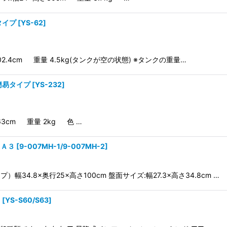
タイプ
[
YS-62
]
02.4cm 重量 4.5kg(タンクが空の状態) ※タンクの重量…
簡易タイプ
[
YS-232
]
63cm 重量 2kg 色 …
／Ａ３
[
9-007MH-1/9-007MH-2
]
プ）幅34.8×奥行25×高さ100cm 盤面サイズ:幅27.3×高さ34.8cm …
ド
[
YS-S60/S63
]