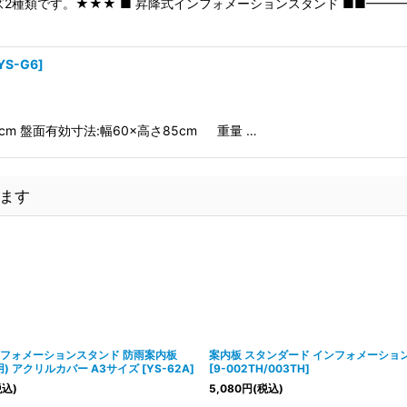
2種類です。★★★ ■ 昇降式インフォメーションスタンド ■■━━
YS-G6
]
3cm 盤面有効寸法:幅60×高さ85cm 重量 …
ます
ンフォメーションスタンド 防雨案内板
案内板 スタンダード インフォメーショ
専用) アクリルカバー A3サイズ
[
YS-62A
]
[
9-002TH/003TH
]
税込)
5,080
円
(税込)