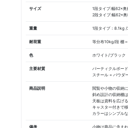
サイズ
1段タイプ:幅62×奥
2段タイプ:幅62×奥
重量
1段タイプ：8.1kg 
耐荷重
等分布10kg/段 棚
色
ホワイト/ブラック
主要材質
パーティクルボード 
スチール = パウダ
商品説明
閲覧や小物の収納
斜め設計の収納棚
天板は資料を広げ
キャスター付きで
カラーはシンプルな
備考
小物は商品に含ま