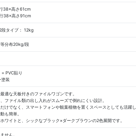
行38×高さ61cm
行38×高さ91cm
/2段タイプ： 12kg
＝等分布20kg/段
= PVC貼り
ー塗装
に最適な天板付きのファイルワゴンです。
は、ファイル類の出し入れがスムーズで倒れにくい設計。
るだけでなく、スマートフォンや観葉植物を置くスペースとしても活躍
移動も簡単。
ホワイトと、シックなブラック×ダークブラウンの2色展開です。
れません。