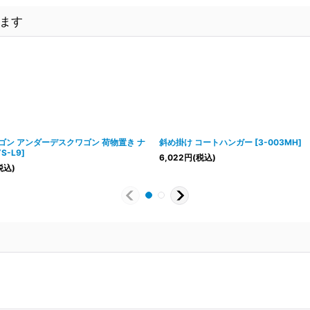
ます
ゴン アンダーデスクワゴン 荷物置き ナ
斜め掛け コートハンガー
[
3-003MH
]
YS-L9
]
6,022
円
(税込)
税込)