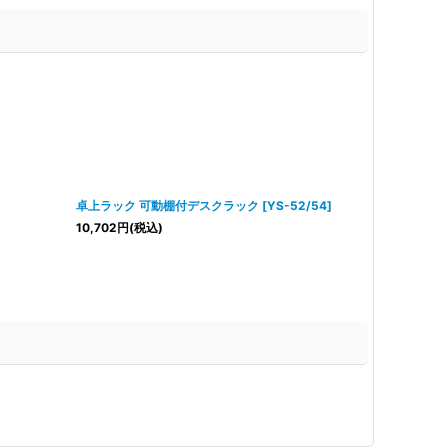
卓上ラック 可動棚付デスクラック
[
YS-52/54
]
ファイルワゴン
10,702
円
(税込)
11,068
円
(税込