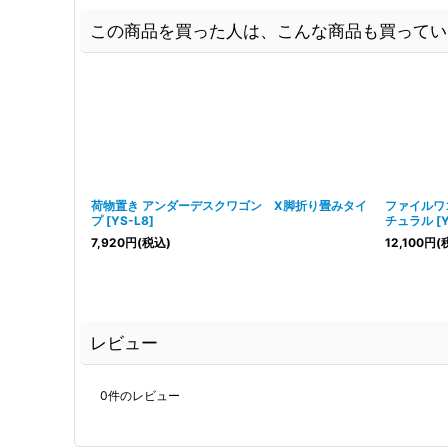
この商品を買った人は、こんな商品も買ってい
荷物置き アンダーデスクワゴン X脚折り畳みタイ
ファイルワ
プ
[
YS-L8
]
チュラル
[
7,920
円
(税込)
12,100
円
(
レビュー
0
件のレビュー