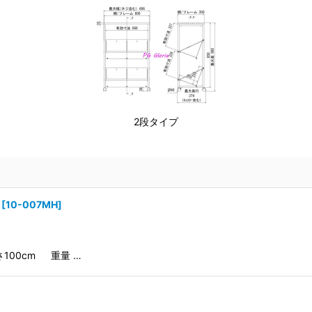
2段タイプ
[
10-007MH
]
高さ100cm 重量 …