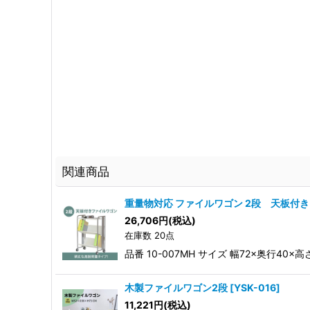
関連商品
重量物対応 ファイルワゴン 2段 天板付き
26,706
円
(税込)
在庫数 20点
品番 10-007MH サイズ 幅72×奥行40×
木製ファイルワゴン2段
[
YSK-016
]
11,221
円
(税込)