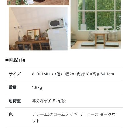
●商品詳細
サイズ
8-001MH（3段）:幅28×奥行28×高さ64.1cm
重量
1.8kg
耐荷重
等分布:約0.8kg/段
色
フレーム:クロームメッキ / ベース:ダークウ
ッド