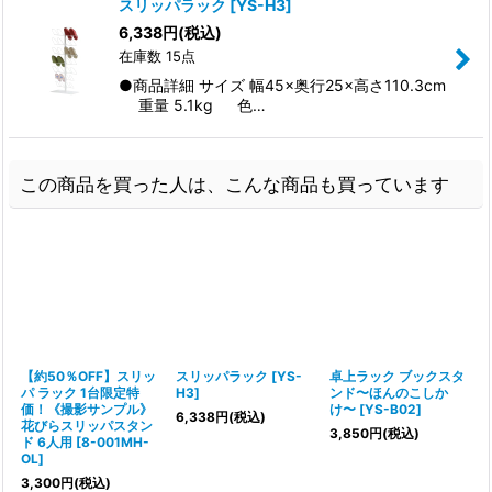
スリッパラック
[
YS-H3
]
6,338
円
(税込)
在庫数 15点
●商品詳細 サイズ 幅45×奥行25×高さ110.3cm
重量 5.1kg 色…
この商品を買った人は、こんな商品も買っています
【約50％OFF】スリッ
スリッパラック
[
YS-
卓上ラック ブックスタ
パ ラック 1台限定特
H3
]
ンド〜ほんのこしか
価！《撮影サンプル》
け〜
[
YS-B02
]
6,338
円
(税込)
花びらスリッパスタン
3,850
円
(税込)
ド 6人用
[
8-001MH-
OL
]
3,300
円
(税込)