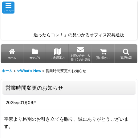
メニュー
「迷ったらコレ！」の見つかるオフィス家具通販
お問い合せ・大
ホーム
カテゴリ
ご利用案内
買い物かご
商品検索
量注文のお見積
ホーム
>
✨What's New
>
営業時間変更のお知らせ
営業時間変更のお知らせ
2025
01
06
年
月
日
平素より格別のお引き立てを賜り、誠にありがとうございま
す。