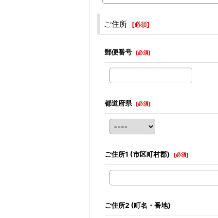
ご住所
[
必須
]
郵便番号
[
必須
]
都道府県
[
必須
]
ご住所1
(市区町村郡)
[
必須
]
ご住所2
(町名・番地)