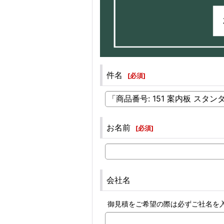
件名
[
必須
]
お名前
[
必須
]
会社名
御見積をご希望の際は必ずご社名を